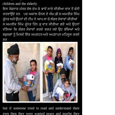
children and the elderly.
ਇਸ ਖੌਫਨਾਕ ਮੰਜਰ ਵੱਲ ਦੇਖ ਕੇ ਭਾਵੇਂ ਸਾਰੇ ਸੀਰੀਆ ਜਾਣ ਤੋਂ ਕੰਨੀ
ਕਤਰਾਉਂਦੇ ਸਨ
।
ਪਰ ਅਕਾਲ ਚੈਨਲ ਦੇ ਐਮ.ਡੀ.ਸ.ਅਮਰੀਕ ਸਿੰਘ
ਕੂੰਨਰ ਅਤੇ ਉਹਨਾਂ ਦੀ ਟੀਮ ਨੇ ਆਪ ਜਾ ਕੇ ਲੰਗਰ ਸੇਵਾਵਾਂ ਕੀਤੀਆਂ
।
ਸ.ਅਮਰੀਕ ਸਿੰਘ ਕੂੰਨਰ ਤਿੰਨ ਕੁ ਵਾਰ ਸੀਰੀਆ ਗਏ ਅਤੇ ਉਹਨਾਂ
ਦੱਸਿਆ ਕਿ ਲੰਗਰ ਸੇਵਾਵਾਂ ਕਰਦੇ ਵਕਤ ਜਦੋ ਉਹ ਬੱਚਿਆਂ ਅਤੇ
ਬਜ਼ੁਰਗਾਂ ਨੂੰ ਮਿਲਦੇ ਇੱਕ ਅਪਣਹਤ ਅਤੇ ਅਪਣਾਪਨ ਮਹਿਸੂਸ ਕਰਦੇ
ਸਨ
।
but if someone tried to read and understand their
eyes then they were wanted peace and maybe they