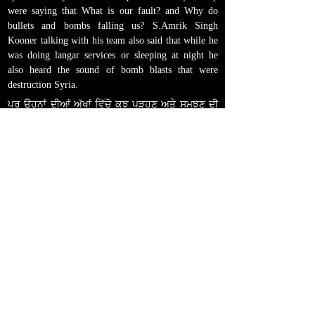
were saying that What is our fault? and Why do
bullets and bombs falling us? S.Amrik Singh
Kooner talking with his team also said that while he
was doing langar services or sleeping at night he
also heard the sound of bomb blasts that were
destruction Syria.
ਪਰ ਉਹਨਾਂ ਦੀਆਂ ਅੱਖਾਂ ਵਿੱਚੋ ਕੁਝ ਪੜ੍ਹਣ ਅਤੇ ਸਮਝਣ ਦੀ
ਕੋਸ਼ਿਸ਼ ਕੀਤੀ ਜਾਂਦੀ ਤਾਂ ਉੱਥੋਂ ਦੇ ਲੋਕ ਸ਼ਾਂਤੀ ਚਾਹੁੰਦੇ ਸਨ ਅਤੇ
ਸ਼ਾਹਿਦ ਉਹ ਇਹੀ ਕਹਿ ਰਹੇ ਸਨ ਕਿ ਸਾਡਾ ਕੀ ਕਸੂਰ ਹੈ?
ਗੋਲੀਆਂ ਅਤੇ ਬੰਬ ਸਾਨੂੰ ਹੀ ਕਿਉਂ ਵਜਦੇ ਹਨ? ਸ.ਅਮਰੀਕ
ਸਿੰਘ ਕੂੰਨਰ ਨੇ ਟੀਮ ਨਾਲ ਇੱਕ ਹੋਰ ਸਾਂਝ ਪਾਈ ਅਤੇ ਦੱਸਿਆ
ਕਿ ਜਦੋਂ ਉਹ ਲੰਗਰ ਸੇਵਾਵਾਂ ਕਰਦੇ ਸਨ ਜਾਂ ਰਾਤ ਨੂੰ ਸੌਣ ਵਕਤ
ਉਹਨਾਂ ਨੂੰ ਵੀ ਬੰਬਾਂ ਦੇ ਧਮਾਕਿਆਂ ਦੀਆਂ ਅਵਾਜ਼ਾਂ ਸੁਣਦਿਆਂ
ਸਨ ਜਿਹੜੇ ਕਿ ਸੀਰੀਆ ਵਿੱਚ ਤਬਾਹੀ ਮਚਾ ਰਹੇ ਸਨ
।
<< PREVOUS
Call us:
28 Hampstead
+44 121 2431
Road Hockley B19