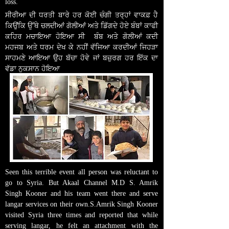
loss.
ਸੀਰੀਆ ਦੀ ਧਰਤੀ ਬਾਰੇ ਹਰ ਕੋਈ ਚੰਗੀ ਤਰ੍ਹਾਂ ਵਾਕਫ਼ ਹੈ
ਕਿਉਂਕਿ ਉੱਥੇ ਚਲਦੀਆਂ ਗੋਲੀਆਂ ਅਤੇ ਡਿੱਗਦੇ ਹੋਏ ਬੰਬਾਂ ਕਾਫੀ
ਕਹਿਰ ਮਚਾਇਆ ਹੋਇਆ ਸੀ
।
ਬੰਬ ਅਤੇ ਗੋਲੀਆਂ ਕਦੀ
ਮਹਜਬ ਅਤੇ ਧਰਮ ਦੇਖ ਕੇ ਨਹੀਂ ਵੱਜਿਆ ਕਰਦੀਆਂ ਜਿਹੜਾ
ਸਾਹਮਣੇ ਆਇਆ ਉਹ ਬੱਚਾ ਹੋਵੇ ਜਾਂ ਬਜ਼ੁਰਗ ਹਰ ਇੱਕ ਦਾ
ਵੱਡਾ ਨੁਕਸਾਨ ਹੋਇਆ
।
Seen this terrible event all person was reluctant to
go to Syria. But Akaal Channel M.D S. Amrik
Singh Kooner and his team went there and serve
langar services on their own.S.Amrik Singh Kooner
visited Syria three times and reported that while
serving langar, he felt an attachment with the