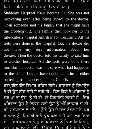
ਵਿੱਚ ਉਸ ਦੇ ਮਾਤਾ ਪਿਤਾ ਤੇ ਇੱਕ ਛੋਟਾ ਭਰਾ ਸੀ। ਉਸਦੇ
ਪਿਤਾ ਗਰੀਬਦਾਸ ਜੋ ਕਿ ਮਜਦੂਰੀ ਕਰਦੇ ਸਨ ।
Suddenly Harpreet Kaur became ill. She was not
recovering even after being shown to the doctor.
Then someone said his family that she might have
the problem TB. The family then took her to the
tuberculosis hospital Amritsar for treatment. All his
tests were done in the hospital. But the doctor did
not have any sure information about her
disease. Then the doctor told his family to take him
to another hospital. All the tests were done there
too. But the doctor was not sure what had happened
to the child. Doctor have doubt that she is either
suffering from cancer or Tuber Culosis.
ਹਰਪ੍ਰੀਤ ਕੌਰ ਬਿਮਾਰ ਰਹਿਣ ਲੱਗੀ। ਡਾਕਟਰ ਨੂੰ ਦਿਖਾਉਣ
ਤੇ ਵੀ ਉਹ ਠੀਕ ਨਹੀਂ ਹੋ ਰਹੀ ਸੀ। ਫਿਰ ਕਿਸੇ ਨੇ ਪਰਿਵਾਰ ਨੂੰ
ਸ਼ੱਕ ਪਾ ਤਾਂ ਉਸ ਨੂੰ ਟੀ.ਬੀ. ਦੀ ਸ਼ਿਕਾਇਤ ਲੱਗਦੀ ਹੈ। ਫਿਰ
ਪਰਿਵਾਰ ਉਸ ਦੇ ਇਲਾਜ਼ ਲਈ ਉਸ ਨੂੰ ਅੰਮ੍ਰਿਤਸਰ ਦੇ ਟੀ.
ਬੀ. ਹਸਪਤਾਲ ਲੈ ਗਏ । ਉੱਥੇ ਉਸ ਦੇ ਸਾਰੇ ਟੈਸਟ ਹੋਏ।ਪਰ
ਡਾਕਟਰ ਨੂੰ ਬਿਮਾਰੀ ਬਾਰੇ ਕੁੱਝ ਪੱਕਾ ਨਹੀਂ ਪਤਾ ਲੱਗ ਰਿਹਾ
ਸੀ। ਫਿਰ ਡਾਕਟਰ ਨੇ ਉਸਦੇ ਪਰਿਵਾਰ ਨੂੰ ਕਿਹਾ ਕਿ ਇਸ ਨੂੰ
ਦੂਜੇ ਹਸਪਤਾਲ ਲੈ ਜਾਓ ।ਉੱਥੇ ਵੀ ਉਸ ਬੱਚੀ ਦੇ ਸਾਰੇ ਟੈਸਟ