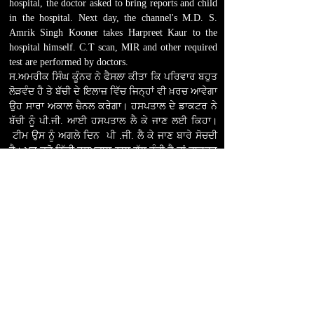
hospital, the doctor asked to bring reports and child
in the hospital. Next day, the channel's M.D. S.
Amrik Singh Kooner takes Harpreet Kaur to the
hospital himself. C.T scan, MIR and other required
test are performed by doctors.
ਸ.ਅਮਰੀਕ ਸਿੰਘ ਕੂੰਨਰ ਨੇ ਫੈਸਲਾ ਕੀਤਾ ਕਿ ਪਰਿਵਾਰ ਬਹੁਤ
ਲੋੜਵੰਦ ਹੈ ਤੇ ਬੱਚੀ ਦੇ
ਇਲਾਜ਼ ਵਿੱਚ ਜਿਨ੍ਹਾਂ ਵੀ ਖ਼ਰਚ ਆਵੇਗਾ
ਉਹ ਸਾਰਾ ਅਕਾਲ ਚੈਨਲ ਕਰੇਗਾ।
ਹਸਪਤਾਲ ਦੇ ਡਾਕਟਰ ਨੇ
ਬੱਚੀ ਨੂੰ ਪੀ.ਜੀ. ਆਈ ਹਸਪਤਾਲ ਲੈ ਕੇ ਜਾਣ ਲਈ ਕਿਹਾ।
ਟੀਮ ਉਸ ਨੂੰ ਅਗਲੇ ਦਿਨ ਪੀ .ਜੀ. ਲੈ ਕੇ ਜਾਣ ਬਾਰੇ ਸੋਚਦੀ
ਹੈ। ਪਰ ਜਦੋ ਨਿੱਜੀ ਹਸਪਤਾਲ ਨਾਲ ਗੱਲ ਹੁੰਦੀ ਹੈ ਤਾਂ ਡਾਕਟਰ
ਬੱਚੀ ਦੀਆਂ ਰਿਪੋਰਟਾਂ ਮੰਗਵਾਉਂਦੇ ਹਨ ਅਤੇ ਬੱਚੀ ਨੂੰ ਲੈ ਕੇ
ਆਉਣ ਦੀ ਗੱਲ ਕਰਦੇ ਹਨ । ਅਗਲੇ ਦਿਨ ਅਕਾਲ ਚੈਨਲ ਦੇ
ਐਮ. ਡੀ. ਸ. ਅਮਰੀਕ ਸਿੰਘ ਕੂੰਨਰ ਹਰਪ੍ਰੀਤ ਕੌਰ ਨੂੰ ਖੁਦ
ਹਸਪਤਾਲ ਲੈ ਕੇ ਜਾਂਦੇ ਹਨ। ਉੱਥੇ ਉਸ ਦਾ ਸੀ. ਟੀ. ਸਕੈਨ
,ਐਮ.ਆਈ.ਆਰ ਅਤੇ ਹੋਰ ਲੋੜੀਂਦੇ ਟੈਸਟ ਹੁੰਦੇ ਹਨ।
After seeing the reports, doctors asked the team to
admit the child. According to him, he had an
infection in the chest so that his stomach was filling
with water. After almost a three month treatment,
Harpreet Kaur has recovered.
ਰਿਪੋਰਟਾਂ ਦੇਖਣ ਤੋਂ ਬਾਅਦ ਡਾਕਟਰ ਉਸ ਨੂੰ ਦਾਖ਼ਲ