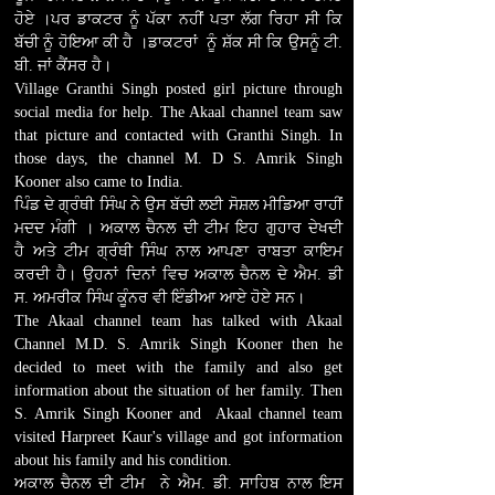
ਹੋਏ ।ਪਰ ਡਾਕਟਰ ਨੂੰ ਪੱਕਾ ਨਹੀਂ ਪਤਾ ਲੱਗ ਰਿਹਾ ਸੀ ਕਿ
ਬੱਚੀ ਨੂੰ ਹੋਇਆ ਕੀ ਹੈ ।ਡਾਕਟਰਾਂ ਨੂੰ ਸ਼ੱਕ ਸੀ ਕਿ ਉਸਨੂੰ ਟੀ.
ਬੀ. ਜਾਂ ਕੈਂਸਰ ਹੈ।
Village Granthi Singh posted girl picture through
social media for help. The Akaal channel team saw
that picture and contacted with Granthi Singh. In
those days, the channel M. D S. Amrik Singh
Kooner also came to India.
ਪਿੰਡ ਦੇ ਗ੍ਰੰਥੀ ਸਿੰਘ ਨੇ ਉਸ ਬੱਚੀ ਲਈ ਸੋਸ਼ਲ ਮੀਡਿਆ ਰਾਹੀਂ
ਮਦਦ ਮੰਗੀ । ਅਕਾਲ ਚੈਨਲ ਦੀ ਟੀਮ ਇਹ ਗੁਹਾਰ ਦੇਖਦੀ
ਹੈ ਅਤੇ ਟੀਮ ਗ੍ਰੰਥੀ ਸਿੰਘ ਨਾਲ ਆਪਣਾ ਰਾਬਤਾ ਕਾਇਮ
ਕਰਦੀ ਹੈ। ਉਹਨਾਂ ਦਿਨਾਂ ਵਿਚ ਅਕਾਲ ਚੈਨਲ ਦੇ ਐਮ. ਡੀ
ਸ. ਅਮਰੀਕ ਸਿੰਘ ਕੂੰਨਰ ਵੀ ਇੰਡੀਆ ਆਏ ਹੋਏ ਸਨ।
The Akaal channel team has talked with Akaal
Channel M.D. S. Amrik Singh Kooner then he
decided to meet with the family and also get
information about the situation of her family. Then
S. Amrik Singh Kooner and Akaal channel team
visited Harpreet Kaur's village and got information
about his family and his condition.
ਅਕਾਲ ਚੈਨਲ ਦੀ ਟੀਮ ਨੇ ਐਮ. ਡੀ. ਸਾਹਿਬ ਨਾਲ ਇਸ