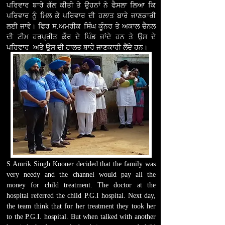
ਪਰਿਵਾਰ ਬਾਰੇ ਗੱਲ ਕੀਤੀ ਤੇ ਉਹਨਾਂ ਨੇ ਫੈਸਲਾ ਲਿਆ ਕਿ
ਪਰਿਵਾਰ ਨੂੰ ਮਿਲ ਕੇ ਪਰਿਵਾਰ ਦੀ ਹਲਾਤ ਬਾਰੇ ਜਾਣਕਾਰੀ
ਲਈ ਜਾਵੇ। ਫਿਰ ਸ.ਅਮਰੀਕ ਸਿੰਘ ਕੂੰਨਰ ਤੇ ਅਕਾਲ ਚੈਨਲ
ਦੀ ਟੀਮ ਹਰਪ੍ਰੀਤ ਕੌਰ ਦੇ ਪਿੰਡ ਜਾਂਦੇ ਹਨ ਤੇ ਉਸ ਦੇ
ਪਰਿਵਾਰ ਅਤੇ ਉਸ ਦੀ ਹਾਲਤ ਬਾਰੇ ਜਾਣਕਾਰੀ ਲੈਂਦੇ ਹਨ।
S.Amrik Singh Kooner decided that the family was
very needy and the channel would pay all the
money for child
treatment. The doctor at the
hospital referred the child P.G.I hospital. Next day,
the team think that for her treatment they took her
to the P.G.I. hospital. But when talked with another