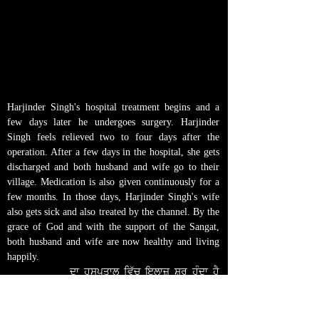
ਅਸਮਰੱਥ ਹੈ
।
ਡਾਕਟਰ ਜਦੋ ਦੋਨਾਂ ਪਤੀ ਪਤਨੀ ਨੂੰ ਦੇਖਦੇ ਹਨ
ਕਿ ਦੋਨੋ ਹੀ ਚੱਲਣ ਫਿਰਨ ਵਿਚ ਅਸੱਮਰਥ ਸਨ ਅਤੇ ਉਪਰੋਂ
ਇਹਨਾਂ ਹਾਲਾਤਾਂ ਵਿੱਚ ਬਹੁਤ ਮੁਸ਼ਕਲ ਨਾਲ ਰਹਿ ਰਹੇ ਸਨ
।
ਡਾਕਟਰ ਹਰਜਿੰਦਰ ਸਿੰਘ ਦੇ ਹਾਲਾਤ ਦੇਖ ਕੇ ਅਕਾਲ ਚੈਨਲ ਦੀ
ਟੀਮ ਨਾਲ ਸੰਪਰਕ ਕਰਦੇ ਹਨ
।
ਟੀਮ ਹਸਪਤਾਲ ਪਹੁੰਚਦੀ ਹੈ
।
ਉਸ ਦੇ ਹਾਲਾਤ ਦੇਖ ਕੇ ਡਾਕਟਰਾਂ ਨਾਲ ਮੀਟਿੰਗ ਕਰਦੇ ਹਨ
ਅਤੇ ਜਲਦੀ ਤੋਂ ਜਲਦੀ ਆਪ੍ਰੇਸ਼ਨ ਕਰਵਾਉਣ ਦੀ ਗੱਲ ਕਰਦੇ
ਹਨ
।
Harjinder Singh's hospital treatment begins and a
few days later he undergoes surgery. Harjinder
Singh feels relieved two to four days after the
operation. After a few days in the hospital, she gets
discharged and both husband and wife go to their
village.
Medication is also given continuously for a
few months.
In those days, Harjinder Singh's wife
also gets sick and also treated by the channel.
By the
grace of God and with the support of the Sangat,
both husband and wife are now healthy and living
happily.
ਹਰਜਿੰਦਰ ਸਿੰਘ
ਦਾ ਹਸਪਤਾਲ ਵਿੱਚ ਇਲਾਜ਼ ਸ਼ੁਰੂ ਹੁੰਦਾ ਹੈ
ਅਤੇ ਕੁਝ ਦਿਨਾਂ ਬਾਅਦ ਆਪ੍ਰੇਸ਼ਨ ਹੁੰਦਾ ਹੈ
।
ਆਪ੍ਰੇਸ਼ਨ ਤੋਂ ਦੋ
ਚਾਰ ਦਿਨ ਬਾਅਦ ਹਰਜਿੰਦਰ ਸਿੰਘ ਰਾਹਤ ਮਹਿਸੂਸ ਕਰਦਾ
ਹੈ
।
ਕੁਝ ਦਿਨ ਹਸਪਤਾਲ ਰਹਿਣ ਮਗਰੋਂ ਉਸ ਨੂੰ ਛੁੱਟੀ ਮਿਲ