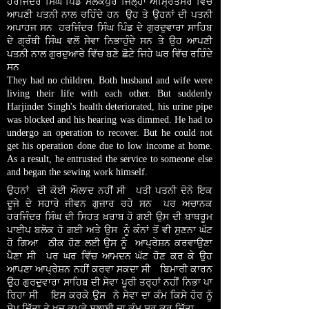
ਹਰਜਿੰਦਰ ਸਿੰਘ ਪਿੰਡ ਮਲਕਪੁਰ ਜਿਲ੍ਹਾ ਅੰਮ੍ਰਿਤਸਰ ਵਿੱਚ
ਆਪਣੀ ਪਤਨੀ ਨਾਲ ਰਹਿੰਦੇ ਹਨ
।
ਉਹ ਤੇ ਉਹਨਾਂ ਦੀ ਪਤਨੀ
ਅਪਾਹਜ ਸਨ
।
ਹਰਜਿੰਦਰ ਸਿੰਘ ਪਿੰਡ ਦੇ ਗੁਰਦੁਵਾਰਾ ਸਾਹਿਬ
ਦੇ ਗ੍ਰੰਥੀ ਸਿੰਘ ਵਲੋਂ ਸੇਵਾ ਨਿਭਾਹੁੰਦੇ ਸਨ ਤੇ ਉਹ ਆਪਣੀ
ਪਤਨੀ ਨਾਲ ਗੁਰਦੁਆਰੇ ਵਿੱਚ ਬਣੇ ਛੋਟੇ ਜਿਹੇ ਘਰ ਵਿੱਚ ਰਹਿੰਦੇ
ਸਨ
।
They had no children. Both husband and wife were
living their life with each other. But suddenly
Harjinder Singh's health deteriorated, his urine pipe
was blocked and his hearing was dimmed. He had to
undergo an operation to recover. But he could not
get his operation done due to low income at home.
As a result, he entrusted the service to someone else
and began the sewing work himself.
ਉਹਨਾਂ ਦੀ ਕੋਈ ਔਲਾਦ ਨਹੀਂ ਸੀ
।
ਪਤੀ ਪਤਨੀ ਦੋਨੋ ਇਕ
ਦੂਜੇ ਦੇ ਸਹਾਰੇ ਜੀਵਨ ਗੁਜਾਰ ਰਹੇ ਸਨ
।
ਪਰ ਅਚਾਨਕ
ਹਰਜਿੰਦਰ ਸਿੰਘ ਦੀ ਸਿਹਤ ਖ਼ਰਾਬ ਹੋ ਗਈ ਉਸ ਦੀ ਬਾਥਰੂਮ
ਪਾਈਪ ਬਲੋਕ ਹੋ ਗਈ ਅਤੇ ਉਸ ਨੂੰ ਕੰਨਾਂ ਤੋਂ ਵੀ ਸੁਣਨਾ ਘੱਟ
ਹੋ ਗਿਆ
।
ਠੀਕ ਹੋਣ ਲਈ ਉਸ ਨੂੰ ਆਪ੍ਰੇਸ਼ਨ ਕਰਵਾਉਣਾ
ਪੈਣਾ ਸੀ
।
ਪਰ ਘਰ ਵਿੱਚ ਆਮਦਨ ਘੱਟ ਹੋਣ ਕਰ ਕੇ ਉਹ
ਆਪਣਾ ਆਪ੍ਰੇਸ਼ਨ ਨਹੀਂ ਕਰਵਾ ਸਕਦਾ ਸੀ
।
ਬਿਮਾਰੀ ਕਾਰਨ
ਉਹ ਗੁਰਦੁਵਾਰਾ ਸਾਹਿਬ ਦੀ ਸੇਵਾ ਪੂਰੀ ਤਰ੍ਹਾਂ ਨਹੀਂ ਨਿਭਾ ਪਾ
ਰਿਹਾ ਸੀ
।
ਇਸ ਕਰਕੇ ਉਸ ਨੇ ਸੇਵਾ ਦਾ ਕੰਮ ਕਿਸੇ ਹੋਰ ਨੂੰ
ਸੋਪ ਦਿੱਤਾ ਤੇ ਖੁਦ ਕਪੜੇ ਸਲਾਈ ਦਾ ਕੰਮ ਸ਼ੁਰੂ ਕਰ ਦਿੱਤਾ
।