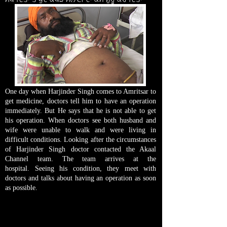
One day when Harjinder Singh comes to Amritsar to
get medicine, doctors tell him to have an operation
immediately. But He says that he is not able to get
his operation. When doctors see both husband and
wife were unable to walk and were living in
difficult conditions. Looking after the circumstances
of Harjinder Singh doctor contacted the Akaal
Channel team. The team arrives at the
hospital. Seeing his condition, they meet with
doctors and talks about having an operation as soon
as possible.
ਇੱਕ ਦਿਨ ਜਦੋ ਹਰਜਿੰਦਰ ਸਿੰਘ ਦਵਾਈ ਲੈਣ ਵਾਸਤੇ
ਅੰਮ੍ਰਿਤਸਰ ਆਉਂਦੇ ਹਨ ਤਾਂ ਡਾਕਟਰ ਉਸ
ਨੂੰ ਜਲਦੀ
ਆਪ੍ਰੇਸ਼ਨ ਕਰਵਾਉਣ ਵਾਸਤੇ ਕਹਿੰਦੇ ਹਨ
।
ਪਰ ਉਹ ਆਪਣੀ
ਮਜਬੂਰੀ ਦੱਸਦਾ ਹੈ ਕਿ
ਉਹ ਆਪ੍ਰੇਸ਼ਨ ਕਰਵਾਉਣ ਤੋਂ