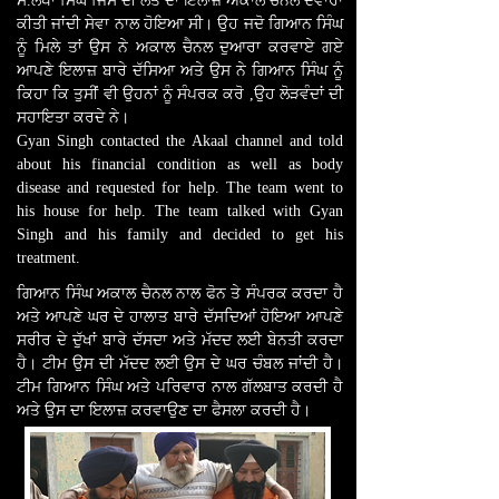
ਸ.ਲੱਖਾ ਸਿੰਘ ਜਿਸ ਦੀ ਲੱਤ ਦਾ ਇਲਾਜ਼ ਅਕਾਲ ਚੈਨਲ ਦਵਾਰਾ
ਕੀਤੀ ਜਾਂਦੀ ਸੇਵਾ ਨਾਲ ਹੋਇਆ ਸੀ। ਉਹ ਜਦੋ ਗਿਆਨ ਸਿੰਘ
ਨੂੰ ਮਿਲੇ ਤਾਂ ਉਸ ਨੇ ਅਕਾਲ ਚੈਨਲ ਦੁਆਰਾ ਕਰਵਾਏ ਗਏ
ਆਪਣੇ ਇਲਾਜ਼ ਬਾਰੇ ਦੱਸਿਆ ਅਤੇ ਉਸ ਨੇ ਗਿਆਨ ਸਿੰਘ ਨੂੰ
ਕਿਹਾ ਕਿ ਤੁਸੀਂ ਵੀ ਉਹਨਾਂ ਨੂੰ ਸੰਪਰਕ ਕਰੋ ,ਉਹ ਲੋੜਵੰਦਾਂ ਦੀ
ਸਹਾਇਤਾ ਕਰਦੇ ਨੇ।
Gyan Singh contacted the Akaal channel and told
about his financial condition as well as body
disease and requested for help. The team went to
his house for help. The team talked with Gyan
Singh and his family and decided to get his
treatment.
ਗਿਆਨ ਸਿੰਘ ਅਕਾਲ ਚੈਨਲ ਨਾਲ ਫੋਨ ਤੇ ਸੰਪਰਕ ਕਰਦਾ ਹੈ
ਅਤੇ ਆਪਣੇ ਘਰ ਦੇ ਹਾਲਾਤ ਬਾਰੇ ਦੱਸਦਿਆਂ ਹੋਇਆ ਆਪਣੇ
ਸਰੀਰ ਦੇ ਦੁੱਖਾਂ ਬਾਰੇ ਦੱਸਦਾ ਅਤੇ ਮੱਦਦ ਲਈ ਬੇਨਤੀ ਕਰਦਾ
ਹੈ। ਟੀਮ ਉਸ ਦੀ ਮੱਦਦ ਲਈ ਉਸ ਦੇ ਘਰ ਚੰਬਲ ਜਾਂਦੀ ਹੈ।
ਟੀਮ ਗਿਆਨ ਸਿੰਘ ਅਤੇ ਪਰਿਵਾਰ ਨਾਲ ਗੱਲਬਾਤ ਕਰਦੀ ਹੈ
ਅਤੇ ਉਸ ਦਾ ਇਲਾਜ਼ ਕਰਵਾਉਣ ਦਾ ਫੈਸਲਾ ਕਰਦੀ ਹੈ।