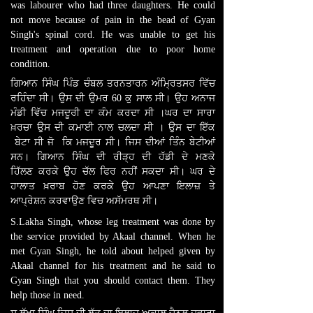
was labourer who had three daughters. He could
not move because of pain in the bead of Gyan
Singh's spinal cord. He was unable to get his
treatment and operation due to poor home
condition.
ਗਿਆਨ ਸਿੰਘ ਪਿੰਡ ਚੰਬਲ ਤਰਨਤਾਰਨ ਅੰਮ੍ਰਿਤਸਰ ਵਿੱਚ
ਰਹਿੰਦਾ ਸੀ। ਉਸ ਦੀ ਉਮਰ 60 ਕੁ ਸਾਲ ਸੀ। ਉਹ ਅਨਾਜ
ਮੰਡੀ ਵਿੱਚ ਮਜਦੂਰੀ ਦਾ ਕੰਮ ਕਰਦਾ ਸੀ ।ਘਰ ਦਾ ਸਾਰਾ
ਖ਼ਰਚਾ ਉਸ ਦੀ ਕਮਾਈ ਨਾਲ ਚਲਦਾ ਸੀ । ਉਸ ਦਾ ਇੱਕ
ਬੇਟਾ ਸੀ ਜੋ ਕਿ ਮਜਦੂਰ ਸੀ। ਜਿਸ ਦੀਆਂ ਤਿੰਨ ਬੇਟੀਆਂ
ਸਨ। ਗਿਆਨ ਸਿੰਘ ਦੀ ਰੀੜ੍ਹ ਦੀ ਹੱਡੀ ਦੇ ਮਣਕੇ
ਹਿੱਲਣ ਕਰਕੇ ਉਹ ਚੱਲ ਫਿਰ ਨਹੀਂ ਸਕਦਾ ਸੀ। ਘਰ ਦੇ
ਹਾਲਾਤ ਖ਼ਰਾਬ ਹੋਣ ਕਰਕੇ ਉਹ ਆਪਣਾ ਇਲਾਜ਼ ਤੇ
ਆਪ੍ਰੇਸ਼ਨ ਕਰਵਾਉਣ ਵਿਚ ਅਸੱਮਰਥ ਸੀ।
S.Lakha Singh, whose leg treatment was done by
the service provided by Akaal channel. When he
met Gyan Singh, he told about helped given by
Akaal channel for his treatment and he said to
Gyan Singh that you should contact them. They
help those in need.