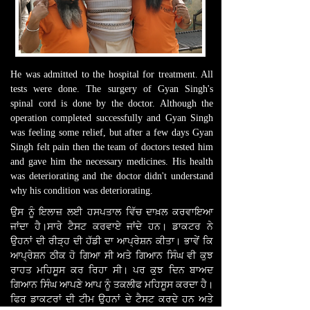
He was admitted to the hospital for treatment. All
tests were done. The surgery of Gyan Singh's
spinal cord is done by the doctor. Although the
operation completed successfully and Gyan Singh
was feeling some relief, but after a few days Gyan
Singh felt pain then the team of doctors tested him
and gave him the necessary medicines. His health
was deteriorating and the doctor didn't understand
why his condition was deteriorating.
ਉਸ ਨੂੰ ਇਲਾਜ਼ ਲਈ ਹਸਪਤਾਲ ਵਿੱਚ ਦਾਖ਼ਲ ਕਰਵਾਇਆ
ਜਾਂਦਾ ਹੈ।ਸਾਰੇ ਟੈਸਟ ਕਰਵਾਏ ਜਾਂਦੇ ਹਨ। ਡਾਕਟਰ ਨੇ
ਉਹਨਾਂ ਦੀ ਰੀੜ੍ਹ ਦੀ ਹੱਡੀ ਦਾ ਆਪ੍ਰੇਸ਼ਨ ਕੀਤਾ। ਭਾਵੇਂ ਕਿ
ਆਪ੍ਰੇਸ਼ਨ ਠੀਕ ਹੋ ਗਿਆ ਸੀ ਅਤੇ ਗਿਆਨ ਸਿੰਘ ਵੀ ਕੁਝ
ਰਾਹਤ ਮਹਿਸੂਸ ਕਰ ਰਿਹਾ ਸੀ। ਪਰ ਕੁਝ ਦਿਨ ਬਾਅਦ
ਗਿਆਨ ਸਿੰਘ ਆਪਣੇ ਆਪ ਨੂੰ ਤਕਲੀਫ ਮਹਿਸੂਸ ਕਰਦਾ ਹੈ।
ਫਿਰ ਡਾਕਟਰਾਂ ਦੀ ਟੀਮ ਉਹਨਾਂ ਦੇ ਟੈਸਟ ਕਰਦੇ ਹਨ ਅਤੇ