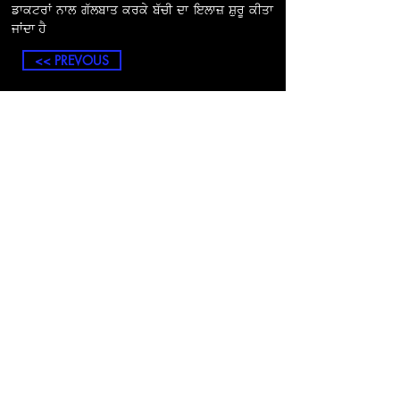
ਡਾਕਟਰਾਂ ਨਾਲ ਗੱਲਬਾਤ ਕਰਕੇ ਬੱਚੀ ਦਾ ਇਲਾਜ਼ ਸ਼ੁਰੂ ਕੀਤਾ
ਜਾਂਦਾ ਹੈ
।
<< PREVOUS
Call us:
28 Hampstead
+44 121 2431
Road Hockley B19
808
1DB
@ Copyright 2016