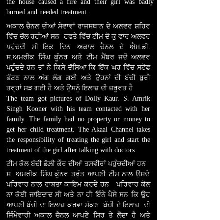
the house caused a fire and their girl was badly
burned and needed treatment.
ਅਕਾਲ ਚੈਨਲ ਦੀਆਂ ਸੇਵਾਵਾਂ ਰਾਜਸਥਾਨ ਦੇ ਅਲਵਰ ਸ਼ਹਿਰ
ਵਿੱਚ ਚੱਲ ਰਹੀਆਂ
ਸਨ
।
ਹਫਤੇ ਵਿੱਚ ਟੀਮ ਦੋ ਕੁ ਵਾਰ ਅਲਵਰ
ਪਹੁੰਚਦੀ ਸੀ
।
ਇਕ ਦਿਨ ਅਕਾਲ ਚੈਨਲ
ਦੇ ਐਮ.ਡੀ.
ਸ.ਅਮਰੀਕ ਸਿੰਘ ਕੂੰਨਰ ਅਤੇ ਟੀਮ ਮੈਂਬਰ ਜਦੋਂ ਅਲਵਰ
ਪਹੁੰਚਦੇ ਹਨ
ਤਾਂ ਨੇ ਕਿਸੇ ਦੱਸਿਆ ਕਿ ਇੱਕ ਘਰ ਵਿੱਚ ਸਟੋਫ
ਫੱਟਣ ਨਾਲ ਅੱਗ ਲੱਗ ਗਈ ਅਤੇ ਉਹਨਾਂ ਦੀ ਬੱਚੀ ਬੁਰੀ
ਤਰ੍ਹਾਂ ਸੜ ਗਈ ਹੈ ਅਤੇ ਉਸਨੂੰ ਇਲਾਜ਼ ਦੀ ਜ਼ਰੂਰਤ ਹੈ
।
The team got pictures of Dolly Kaur. S. Amrik
Singh Kooner with his team contacted with her
family. The family had no property or money to
get her child treatment. The Akaal Channel takes
the responsibility of treating the girl and start the
treatment of the girl after talking with doctors.
ਟੀਮ ਕੋਲ ਬੱਚੀ ਡੋਲ਼ੀ ਕੌਰ ਦੀਆਂ ਤਸਵੀਰਾਂ ਪਹੁੰਚਦੀਆਂ ਹਨ
।
ਸ. ਅਮਰੀਕ ਸਿੰਘ ਕੂੰਨਰ ਤਰੁੰਤ ਆਪਣੀ ਟੀਮ ਨਾਲ ਉਸਦੇ
ਪਰਿਵਾਰ ਨਾਲ ਰਾਬਤਾ ਕਾਇਮ ਕਰਦੇ ਹਨ
।
ਪਰਿਵਾਰ ਕੋਲ
ਨਾ ਕੋਈ ਜਾਇਦਾਦ ਸੀ ਅਤੇ ਨਾ ਹੀ ਇੰਨੇ ਪੈਸੇ ਸਨ ਕਿ ਉਹ
ਆਪਣੀ ਬੱਚੀ ਦਾ ਇਲਾਜ਼ ਕਰਵਾ ਸੱਕਣ
।
ਬੱਚੀ ਦੇ ਇਲਾਜ਼ ਦੀ
ਜਿੰਮੇਵਾਰੀ ਅਕਾਲ ਚੈਨਲ ਆਪਣੇ ਸਿਰ ਤੇ ਲੈਂਦਾ ਹੈ ਅਤੇ